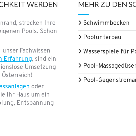
ICHKEIT WERDEN
MEHR ZU DEN 
nrand, strecken Ihre
Schwimmbecken
 eigenen Pools. Schon
Poolunterbau
 unser Fachwissen
Wasserspiele für P
n Erfahrung
, sind ein
Pool-Massagedüse
ationslose Umsetzung
 Österreich!
Pool-Gegenstroma
essanlagen
oder
ie Ihr Haus um ein
holung, Entspannung