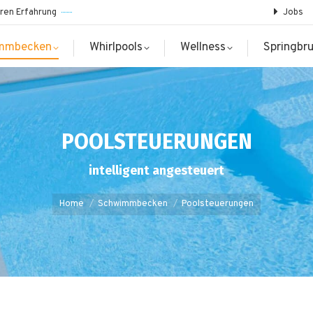
ren Erfahrung
Jobs
mmbecken
Whirlpools
Wellness
Springbr
POOLSTEUERUNGEN
intelligent angesteuert
You are here:
Home
Schwimmbecken
Poolsteuerungen